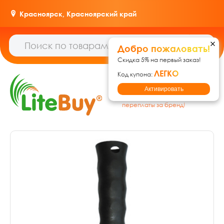
Красноярск,
Красноярский край
Добро пожаловать!
Скидка 5% на первый заказ!
ЛЕГКО
Код купона:
Гипермаркет товаров для
Активировать
дома, ремонта и дачи: без
переплаты за бренд!