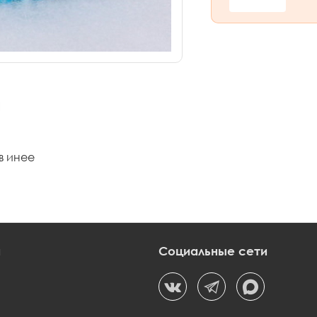
ы
в инее
и
Социальные сети