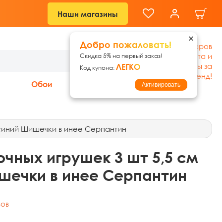
Наши магазины
Добро пожаловать!
Гипермаркет товаров
для дома, ремонта и
Скидка 5% на первый заказ!
дачи: без переплаты за
ЛЕГКО
Код купона:
бренд!
Обои
Акции
Активировать
 синий Шишечки в инее Серпантин
чных игрушек 3 шт 5,5 см
шечки в инее Серпантин
вов