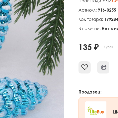
Производитель:
Се
Артикул:
916-0255
Код товара:
19928
В наличии:
Нет в 
135 ₽
/ упак.
Продавец:
Li