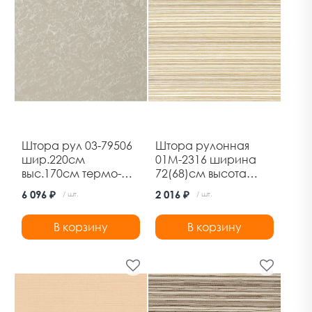
Штора рул 03-79506
Штора рулонная
шир.220см
01М-2316 ширина
выс.170см термо-
72(68)см высота
блэкаут кремовый
170см марракеш
6 096 ₽
2 016 ₽
/ шт.
/ шт.
ясень Дельфа
В корзину
В корзину