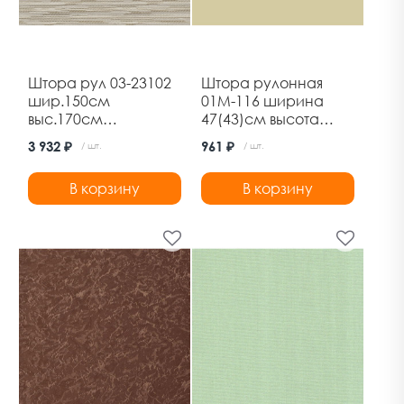
Штора рул 03-23102
Штора рулонная
шир.150см
01М-116 ширина
выс.170см
47(43)см высота
марракеш бежевый
170см шампань
3 932 ₽
961 ₽
/ шт.
/ шт.
Дельфа
В корзину
В корзину