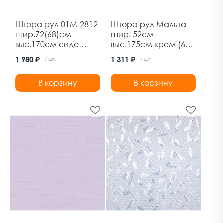
Штора рул 01М-2812
Штора рул Мальта
шир.72(68)см
шир. 52см
выс.170см сиде
выс.175см крем (6)
белая
Ле-Гранд
1 980 ₽
1 311 ₽
/ шт.
/ шт.
В корзину
В корзину