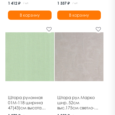
170см марс белый
1 412 ₽
1 337 ₽
/ шт.
/ шт.
Дельфа
В корзину
В корзину
Штора рулонная
Штора рул Марко
01М-118 ширина
шир. 52см
47(43)см высота
выс.175см светло-
170см фисташковый
серый (6) Ле-Гранд