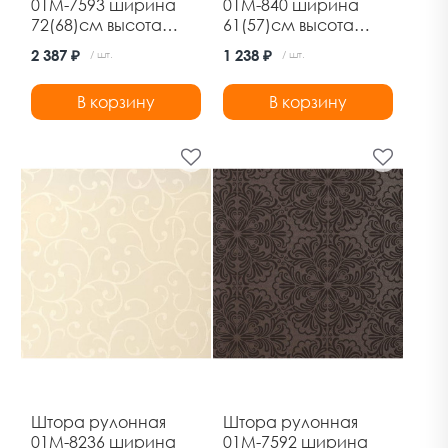
01М-7593 ширина
01М-840 ширина
72(68)см высота
61(57)см высота
170см темно-
170см голубой
2 387 ₽
1 238 ₽
/ шт.
/ шт.
бежевый Дельфа
Дельфа
В корзину
В корзину
Штора рулонная
Штора рулонная
01М-8236 ширина
01М-7592 ширина