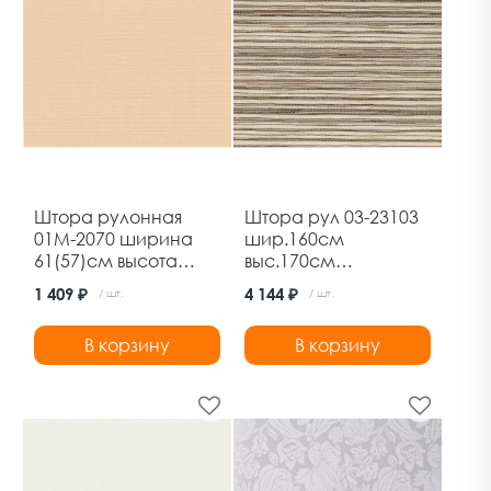
Штора рулонная
Штора рул 03-23103
01М-2070 ширина
шир.160см
61(57)см высота
выс.170см
160см лен
марракеш латте
1 409 ₽
4 144 ₽
/ шт.
/ шт.
абрикосовый
Дельфа
В корзину
В корзину