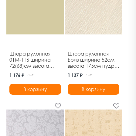
Штора рулонная
Штора рулонная
01М-116 ширина
Бриз ширина 52см
72(68)см высота
высота 175см пудра
170см шампань
Ле-Гранд
1 176 ₽
1 137 ₽
/ шт.
/ шт.
Дельфа
В корзину
В корзину