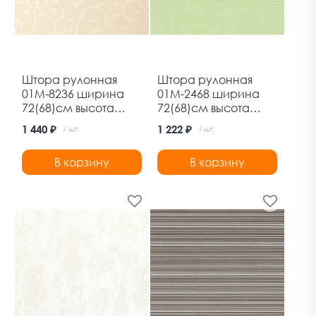
Штора рулонная
Штора рулонная
01М-8236 ширина
01М-2468 ширина
72(68)см высота
72(68)см высота
170см кремовый
160см лен
1 440 ₽
1 222 ₽
/ шт.
/ шт.
Дельфа
салатовый Дельфа
В корзину
В корзину