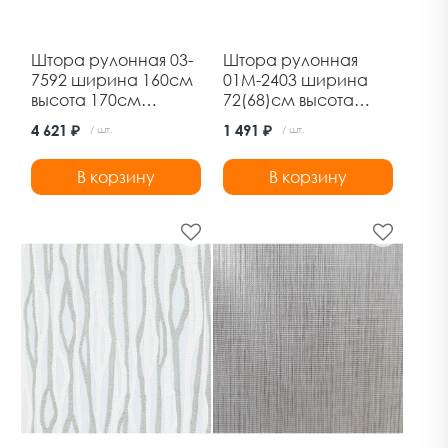
Штора рулонная 03-
Штора рулонная
7592 ширина 160см
01М-2403 ширина
высота 170см
72(68)см высота
шоколад Дельфа
170см лавр Дельфа
4 621 ₽
1 491 ₽
/ шт.
/ шт.
В корзину
В корзину