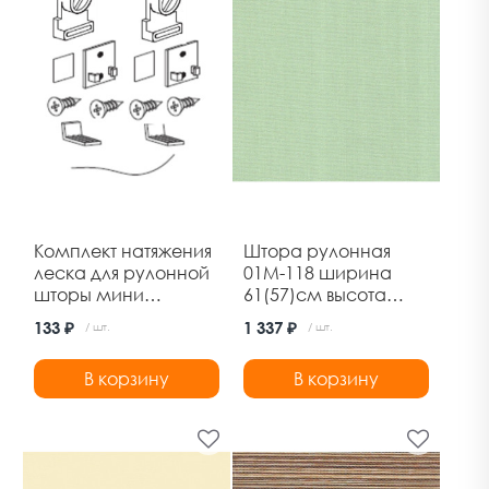
Комплект натяжения
Штора рулонная
леска для рулонной
01М-118 ширина
шторы мини
61(57)см высота
Дельфа
170см фисташковый
133 ₽
1 337 ₽
/ шт.
/ шт.
Дельфа
В корзину
В корзину