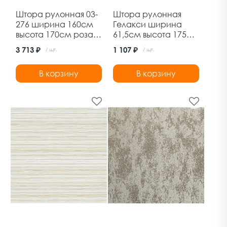
Штора рулонная 03-
Штора рулонная
276 ширина 160см
Гелакси ширина
высота 170см роза
61,5см высота 175см
белая Дельфа
пудра Ле-Гранд
3 713 ₽
1 107 ₽
/ шт.
/ шт.
В корзину
В корзину