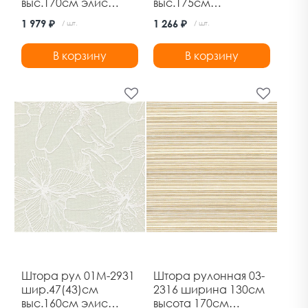
выс.170см элис
выс.175см
белая
сливочный
1 979 ₽
1 266 ₽
/ шт.
/ шт.
В корзину
В корзину
Штора рул 01М-2931
Штора рулонная 03-
шир.47(43)см
2316 ширина 130см
выс.160см элис
высота 170см