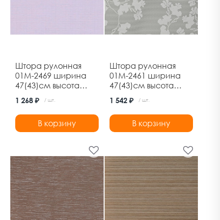
Штора рулонная
Штора рулонная
01М-2469 ширина
01М-2461 ширина
47(43)см высота
47(43)см высота
160см лен
170см лира Дельфа
1 268 ₽
1 542 ₽
/ шт.
/ шт.
сиреневый Дельфа
В корзину
В корзину