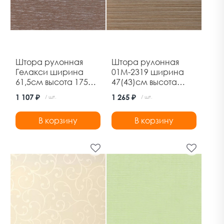
Штора рулонная
Штора рулонная
Гелакси ширина
01М-2319 ширина
61,5см высота 175см
47(43)см высота
какао Ле-Гранд
170см марракеш
1 107 ₽
1 265 ₽
/ шт.
/ шт.
клен Дельфа
В корзину
В корзину