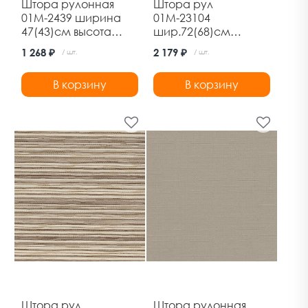
Штора рулонная
Штора рул
01М-2439 ширина
01М-23104
47(43)см высота
шир.72(68)см
160см лен какао
выс.170см
1 268 ₽
2 179 ₽
/ шт.
/ шт.
Дельфа
марракеш серый
В корзину
В корзину
Штора рул
Штора рулонная