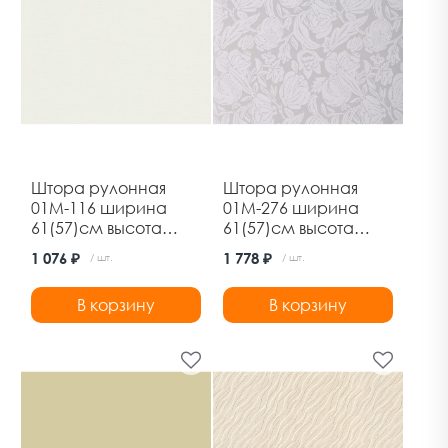
Штора рулонная
Штора рулонная
01М-116 ширина
01М-276 ширина
61(57)см высота
61(57)см высота
170см шампань
170см роза белая
1 076 ₽
1 778 ₽
/ шт.
/ шт.
Дельфа
Дельфа
В корзину
В корзину