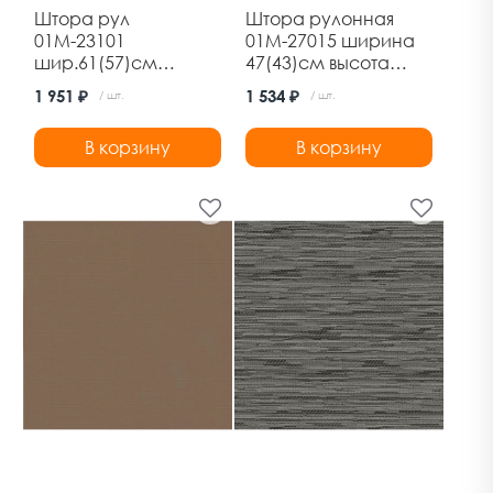
Штора рул
Штора рулонная
01М-23101
01М-27015 ширина
шир.61(57)см
47(43)см высота
выс.170см
170см марс темно-
1 951 ₽
1 534 ₽
/ шт.
/ шт.
марракеш крем
серый Дельфа
В корзину
В корзину