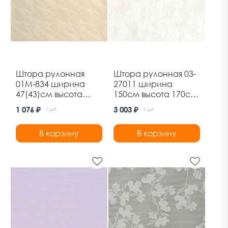
Штора рулонная
Штора рулонная 03-
01М-834 ширина
27011 ширина
47(43)см высота
150см высота 170см
170см бежевый
марс белый
1 076 ₽
3 003 ₽
/ шт.
/ шт.
Дельфа
Дельфа
В корзину
В корзину