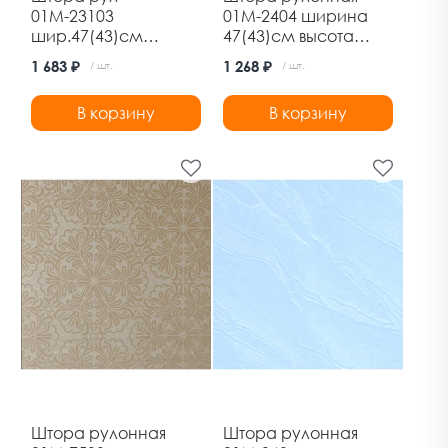
01М-23103
01М-2404 ширина
шир.47(43)см
47(43)см высота
выс.170см
160см лен серый
1 683 ₽
1 268 ₽
/ шт.
/ шт.
марракеш латте
Дельфа
В корзину
В корзину
Штора рулонная
Штора рулонная