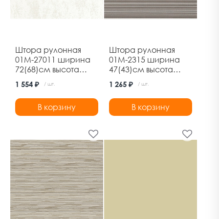
Штора рулонная
Штора рулонная
01М-27011 ширина
01М-2315 ширина
72(68)см высота
47(43)см высота
170см марс белый
170см марракеш
1 554 ₽
1 265 ₽
/ шт.
/ шт.
Дельфа
зебрано Дельфа
В корзину
В корзину