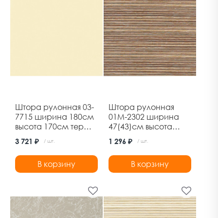
Штора рулонная 03-
Штора рулонная
7715 ширина 180см
01М-2302 ширина
высота 170см термо-
47(43)см высота
блэкаут шампань
170см марракеш
3 721 ₽
1 296 ₽
/ шт.
/ шт.
Дельфа
орех Дельфа
В корзину
В корзину