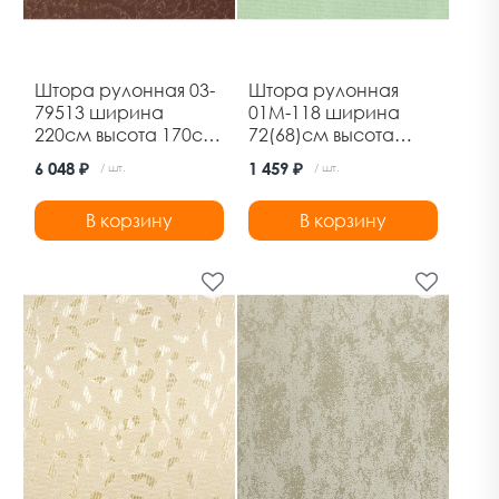
Штора рулонная 03-
Штора рулонная
79513 ширина
01М-118 ширина
220см высота 170см
72(68)см высота
термо-блэкаут
170см фисташковый
6 048 ₽
1 459 ₽
/ шт.
/ шт.
шоколад Дельфа
Дельфа
В корзину
В корзину