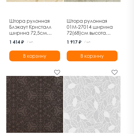
Штора рулонная
Штора рулонная
Блэкаут Кристалл
01М-27014 ширина
ширина 72,5см
72(68)см высота
высота 175см крем
170см марс серый
1 414 ₽
1 917 ₽
/ шт.
/ шт.
Ле-Гранд
Дельфа
В корзину
В корзину