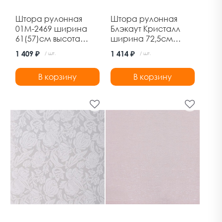
Штора рулонная
Штора рулонная
01М-2469 ширина
Блэкаут Кристалл
61(57)см высота
ширина 72,5см
160см лен
высота 175см
1 409 ₽
1 414 ₽
/ шт.
/ шт.
сиреневый Дельфа
голубой Ле-Гранд
В корзину
В корзину