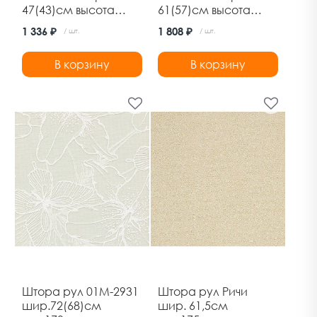
47(43)см высота
61(57)см высота
170см кремовый
170см шоколад
1 336 ₽
1 808 ₽
/ шт.
/ шт.
Дельфа
Дельфа
В корзину
В корзину
Штора рул 01М-2931
Штора рул Ричи
шир.72(68)см
шир. 61,5см