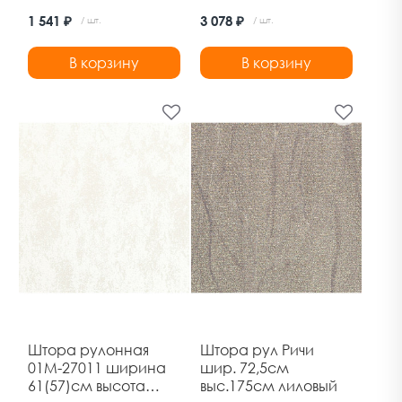
белая
марракеш ясень
1 541 ₽
3 078 ₽
/ шт.
/ шт.
Дельфа
В корзину
В корзину
Штора рулонная
Штора рул Ричи
01М-27011 ширина
шир. 72,5см
61(57)см высота
выс.175см лиловый